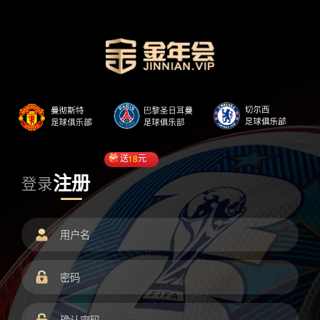
送
18
元
注册
登录